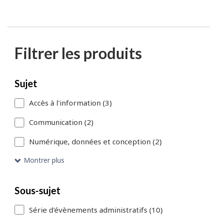
Filtrer les produits
Passer
Chaque
Sujet
aux
fois
Accès à l'information (3)
résultats
que
Communication (2)
de
vous
la
Numérique, données et conception (2)
sélectionnez
recherche
ou
Montrer plus
supprimez
Sous-sujet
un
filtre
Série d'évènements administratifs (10)