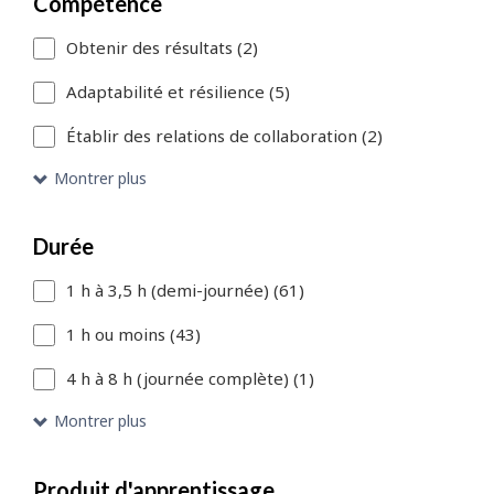
Compétence
à
Obtenir des résultats (2)
la
recherche
Adaptabilité et résilience (5)
»
Établir des relations de collaboration (2)
pour
Montrer plus
ajouter
d’autres
Durée
filtres
1 h à 3,5 h (demi-journée) (61)
ou
1 h ou moins (43)
le
4 h à 8 h (journée complète) (1)
lien
Montrer plus
«
Passer
Produit d'apprentissage