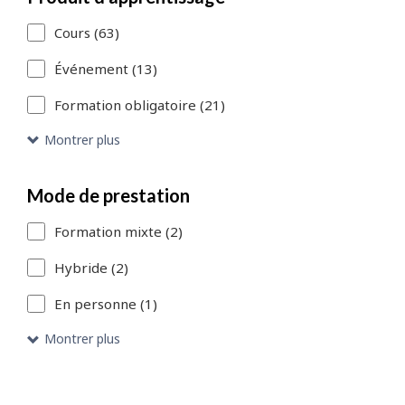
aux
Cours (63)
résultats
de
Événement (13)
la
Formation obligatoire (21)
recherche
Montrer plus
»
pour
Mode de prestation
accéder
Formation mixte (2)
aux
Hybride (2)
entrées
En personne (1)
du
Montrer plus
catalogue
qui