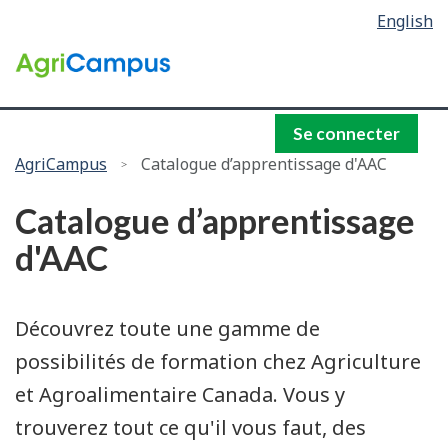
Language
English
Passer
Passer
selection
au
à
/
contenu
la
Gouvernement
principal
recherche
du
Canada
Se connecter
Vous
AgriCampus
Catalogue d’apprentissage d'AAC
êtes
Catalogue d’apprentissage
ici :
d'AAC
Découvrez toute une gamme de
possibilités de formation chez Agriculture
et Agroalimentaire Canada. Vous y
trouverez tout ce qu'il vous faut, des