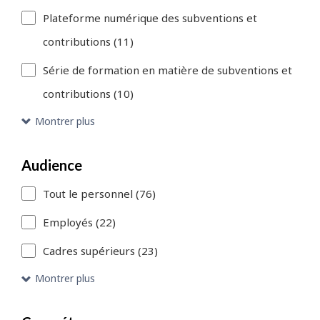
de
Plateforme numérique des subventions et
recherche,
contributions (11)
cette
Série de formation en matière de subventions et
page
contributions (10)
est
Montrer plus
actualisée.
Vous
Audience
pouvez
Tout le personnel (76)
utiliser
Employés (22)
le
Cadres supérieurs (23)
lien
Montrer plus
«
Passer