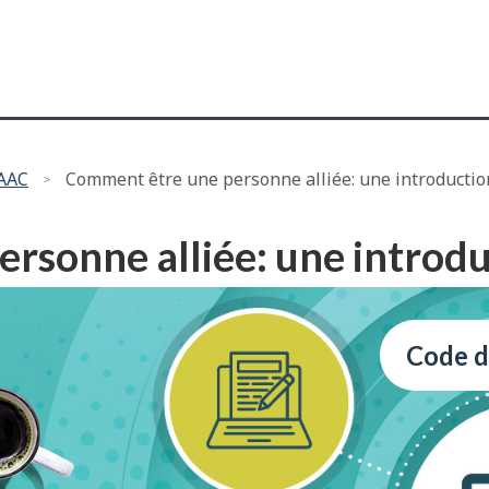
Passer
Passer
au
à
contenu
"
principal
à
propos
de
'AAC
Comment être une personne alliée: une introductio
ce
site
"
rsonne alliée: une introd
Code d