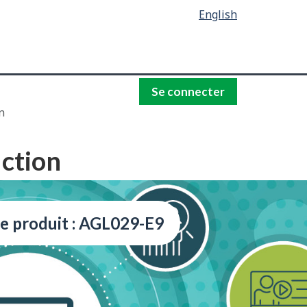
English
Se connecter
n
uction
e produit : AGL029-E9