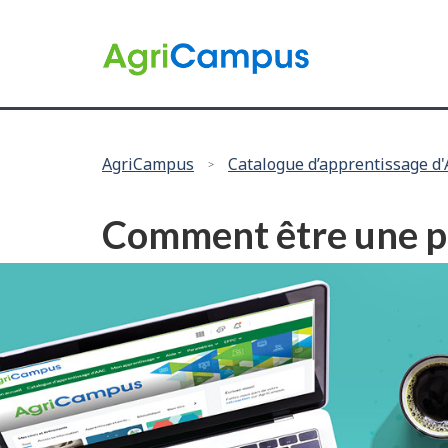
Language
selection
/
Gouvernement
du
Canada
Vous
AgriCampus
Catalogue d’apprentissage d
êtes
ici :
Comment être une pe