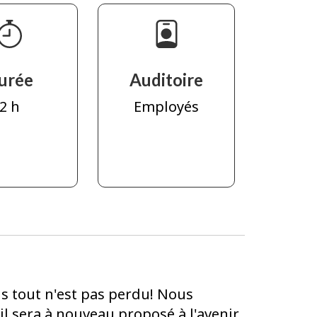
urée
Auditoire
2 h
Employés
is tout n'est pas perdu! Nous
l sera à nouveau proposé à l'avenir.