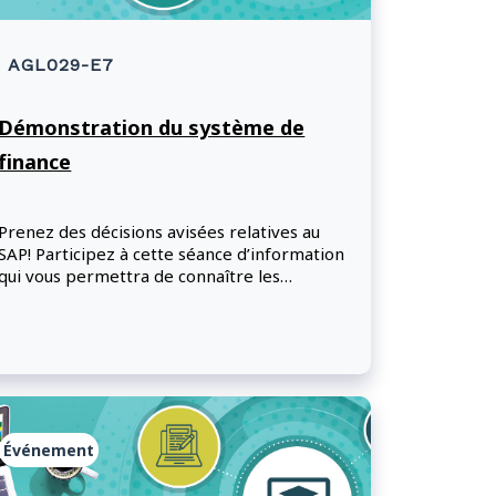
AGL029-E7
Démonstration du système de
finance
Prenez des décisions avisées relatives au
SAP! Participez à cette séance d’information
qui vous permettra de connaître les
principaux éléments du système financier
d'AAC.
Événement