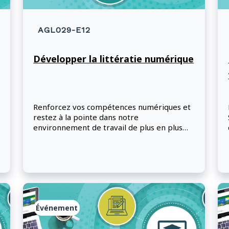
AGL029-E12
Développer la littératie numérique
Renforcez vos compétences numériques et
restez à la pointe dans notre
environnement de travail de plus en plus
axé sur la technologie : rejoignez-nous pour
un panel de discussion engageant sur la
littératie numérique!
Événement