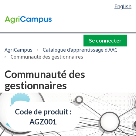
Language
English
Passer
selection
au
/
contenu
Gouvernement
principal
du
Canada
Se connecter
Vous
AgriCampus
Catalogue d’apprentissage d'AAC
Communauté des gestionnaires
êtes
ici :
Communauté des
gestionnaires
Code de produit :
AGZ001